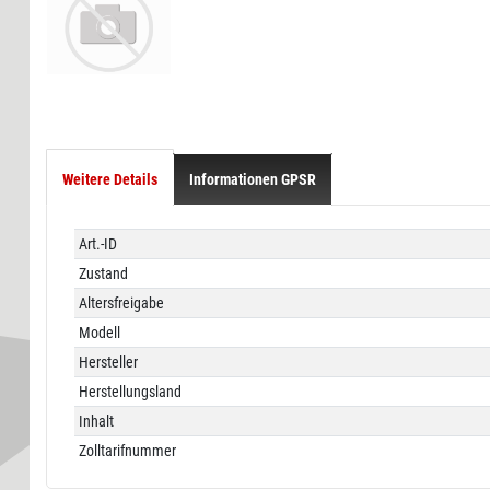
Weitere Details
Informationen GPSR
Technisches
Wert
Art.-ID
Merkmal
Zustand
Altersfreigabe
Modell
Hersteller
Herstellungsland
Inhalt
Zolltarifnummer