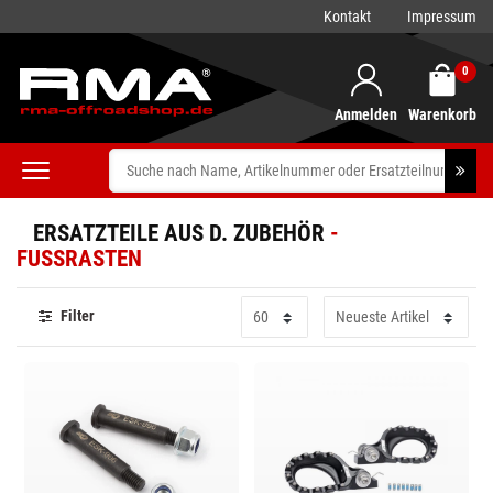
FILTER
Kontakt
Impressum
V
0
e
Anmelden
Warenkorb
r
H
f
ERSATZTEILE AUS D. ZUBEHÖR
e
ü
FUSSRASTEN
r
g
Filter
s
b
t
a
F
e
P
r
a
l
r
k