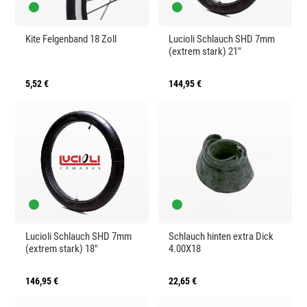
l
e
e
e
i
i
Kite Felgenband 18 Zoll
Lucioli Schlauch SHD 7mm
(extrem stark) 21"
r
s
t
5,52 €
144,95 €
Lucioli Schlauch SHD 7mm
Schlauch hinten extra Dick
(extrem stark) 18"
4.00X18
146,95 €
22,65 €