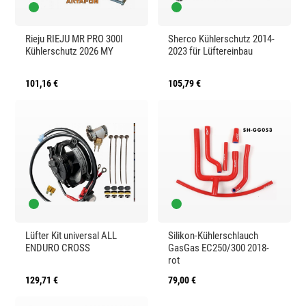
l
e
e
e
i
i
Rieju RIEJU MR PRO 300I
Sherco Kühlerschutz 2014-
Kühlerschutz 2026 MY
2023 für Lüftereinbau
r
s
t
101,16 €
105,79 €
Lüfter Kit universal ALL
Silikon-Kühlerschlauch
ENDURO CROSS
GasGas EC250/300 2018-
rot
129,71 €
79,00 €