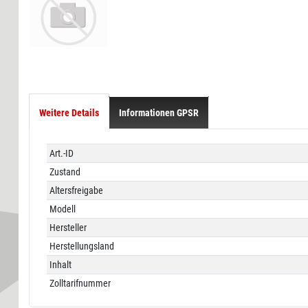
Weitere Details
Informationen GPSR
Technisches
Wert
Art.-ID
Merkmal
Zustand
Altersfreigabe
Modell
Hersteller
Herstellungsland
Inhalt
Zolltarifnummer