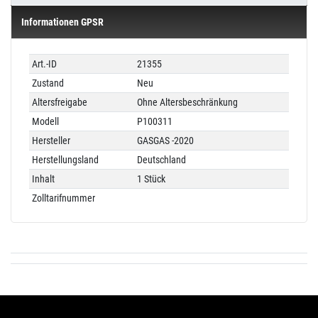
Informationen GPSR
Technisches
Wert
Art.-ID
21355
Merkmal
Zustand
Neu
Altersfreigabe
Ohne Altersbeschränkung
Modell
P100311
Hersteller
GASGAS -2020
Herstellungsland
Deutschland
Inhalt
1 Stück
Zolltarifnummer