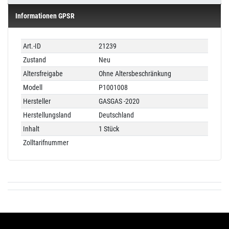
Informationen GPSR
Technisches
Wert
Art.-ID
21239
Merkmal
Zustand
Neu
Altersfreigabe
Ohne Altersbeschränkung
Modell
P1001008
Hersteller
GASGAS -2020
Herstellungsland
Deutschland
Inhalt
1 Stück
Zolltarifnummer