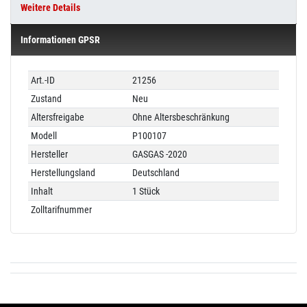
Weitere Details
Informationen GPSR
Technisches
Wert
Art.-ID
21256
Merkmal
Zustand
Neu
Altersfreigabe
Ohne Altersbeschränkung
Modell
P100107
Hersteller
GASGAS -2020
Herstellungsland
Deutschland
Inhalt
1 Stück
Zolltarifnummer