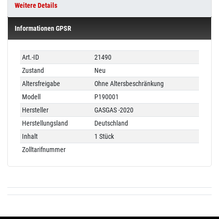
Weitere Details
Informationen GPSR
Technisches
Wert
Art.-ID
21490
Merkmal
Zustand
Neu
Altersfreigabe
Ohne Altersbeschränkung
Modell
P190001
Hersteller
GASGAS -2020
Herstellungsland
Deutschland
Inhalt
1 Stück
Zolltarifnummer