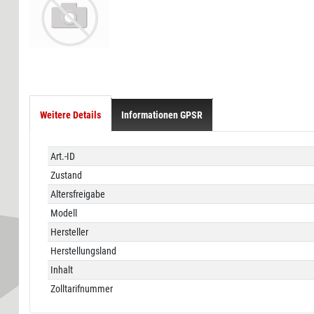
Weitere Details
Informationen GPSR
Technisches
Wert
Art.-ID
Merkmal
Zustand
Altersfreigabe
Modell
Hersteller
Herstellungsland
Inhalt
Zolltarifnummer