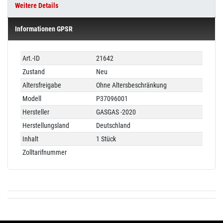
Weitere Details
Informationen GPSR
Technisches
Wert
Art.-ID
21642
Merkmal
Zustand
Neu
Altersfreigabe
Ohne Altersbeschränkung
Modell
P37096001
Hersteller
GASGAS -2020
Herstellungsland
Deutschland
Inhalt
1 Stück
Zolltarifnummer