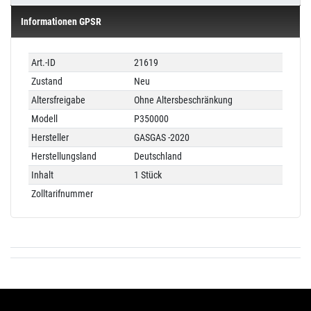
Informationen GPSR
Technisches
Wert
Art.-ID
21619
Merkmal
Zustand
Neu
Altersfreigabe
Ohne Altersbeschränkung
Modell
P350000
Hersteller
GASGAS -2020
Herstellungsland
Deutschland
Inhalt
1 Stück
Zolltarifnummer