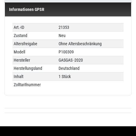
Informationen GPSR
Technisches
Wert
Art.-ID
21353
Merkmal
Zustand
Neu
Altersfreigabe
Ohne Altersbeschränkung
Modell
P100309
Hersteller
GASGAS -2020
Herstellungsland
Deutschland
Inhalt
1 Stück
Zolltarifnummer