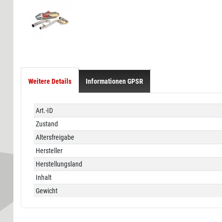
Weitere Details
Informationen GPSR
Technisches
Wert
Art.-ID
Merkmal
Zustand
Altersfreigabe
Hersteller
Herstellungsland
Inhalt
Gewicht