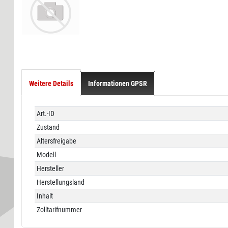
Weitere Details
Informationen GPSR
Technisches
Wert
Art.-ID
Merkmal
Zustand
Altersfreigabe
Modell
Hersteller
Herstellungsland
Inhalt
Zolltarifnummer