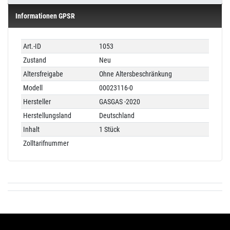
Informationen GPSR
Technisches
Wert
Art.-ID
1053
Merkmal
Zustand
Neu
Altersfreigabe
Ohne Altersbeschränkung
Modell
00023116-0
Hersteller
GASGAS -2020
Herstellungsland
Deutschland
Inhalt
1 Stück
Zolltarifnummer