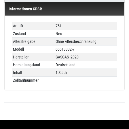
Informationen GPSR
Technisches
Wert
Art.-ID
751
Merkmal
Zustand
Neu
Altersfreigabe
Ohne Altersbeschränkung
Modell
00013332-7
Hersteller
GASGAS -2020
Herstellungsland
Deutschland
Inhalt
1 Stück
Zolltarifnummer