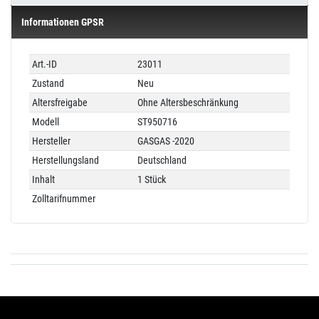
Informationen GPSR
Technisches
Wert
Art.-ID
23011
Merkmal
Zustand
Neu
Altersfreigabe
Ohne Altersbeschränkung
Modell
ST950716
Hersteller
GASGAS -2020
Herstellungsland
Deutschland
Inhalt
1 Stück
Zolltarifnummer