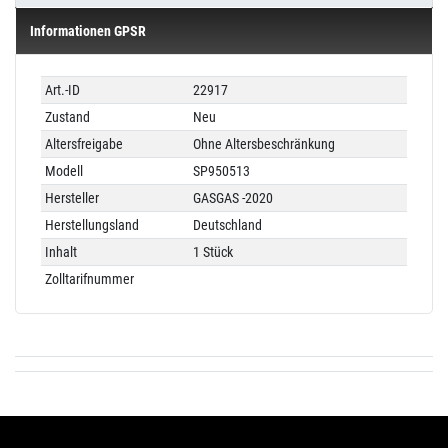
Informationen GPSR
Technisches
Wert
Art.-ID
22917
Merkmal
Zustand
Neu
Altersfreigabe
Ohne Altersbeschränkung
Modell
SP950513
Hersteller
GASGAS -2020
Herstellungsland
Deutschland
Inhalt
1 Stück
Zolltarifnummer