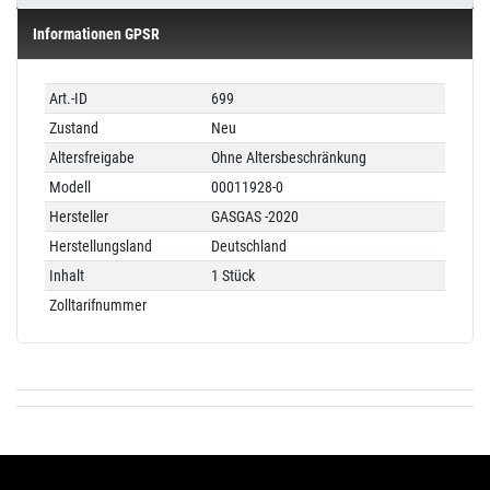
Informationen GPSR
Technisches
Wert
Art.-ID
699
Merkmal
Zustand
Neu
Altersfreigabe
Ohne Altersbeschränkung
Modell
00011928-0
Hersteller
GASGAS -2020
Herstellungsland
Deutschland
Inhalt
1 Stück
Zolltarifnummer