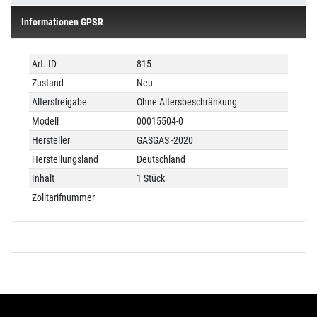
Informationen GPSR
Technisches
Wert
Art.-ID
815
Merkmal
Zustand
Neu
Altersfreigabe
Ohne Altersbeschränkung
Modell
00015504-0
Hersteller
GASGAS -2020
Herstellungsland
Deutschland
Inhalt
1 Stück
Zolltarifnummer