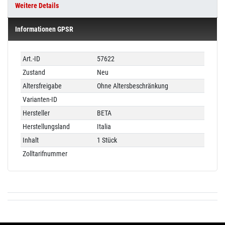
Weitere Details
Informationen GPSR
Technisches
Wert
Art.-ID
57622
Merkmal
Zustand
Neu
Altersfreigabe
Ohne Altersbeschränkung
Varianten-ID
Hersteller
BETA
Herstellungsland
Italia
Inhalt
1 Stück
Zolltarifnummer