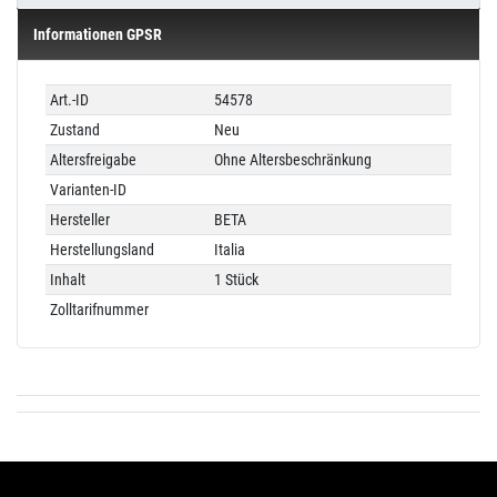
Informationen GPSR
Technisches
Wert
Art.-ID
54578
Merkmal
Zustand
Neu
Altersfreigabe
Ohne Altersbeschränkung
Varianten-ID
Hersteller
BETA
Herstellungsland
Italia
Inhalt
1 Stück
Zolltarifnummer