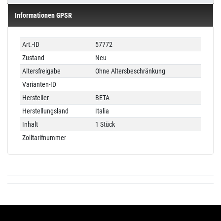
Informationen GPSR
Technisches
Wert
Art.-ID
57772
Merkmal
Zustand
Neu
Altersfreigabe
Ohne Altersbeschränkung
Varianten-ID
Hersteller
BETA
Herstellungsland
Italia
Inhalt
1 Stück
Zolltarifnummer