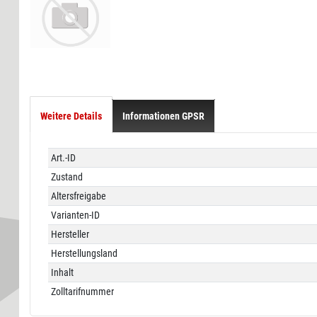
Weitere Details
Informationen GPSR
Technisches
Wert
Art.-ID
Merkmal
Zustand
Altersfreigabe
Varianten-ID
Hersteller
Herstellungsland
Inhalt
Zolltarifnummer