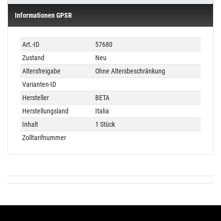
Informationen GPSR
Technisches
Wert
Art.-ID
57680
Merkmal
Zustand
Neu
Altersfreigabe
Ohne Altersbeschränkung
Varianten-ID
Hersteller
BETA
Herstellungsland
Italia
Inhalt
1 Stück
Zolltarifnummer