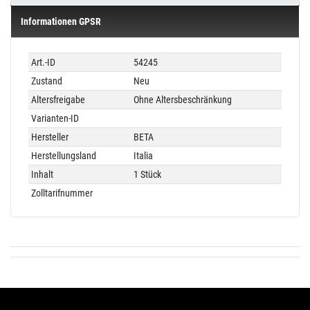
Informationen GPSR
Technisches
Wert
Art.-ID
54245
Merkmal
Zustand
Neu
Altersfreigabe
Ohne Altersbeschränkung
Varianten-ID
Hersteller
BETA
Herstellungsland
Italia
Inhalt
1 Stück
Zolltarifnummer