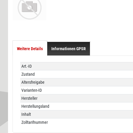
Weitere Details
Informationen GPSR
Technisches
Wert
Art.-ID
Merkmal
Zustand
Altersfreigabe
Varianten-ID
Hersteller
Herstellungsland
Inhalt
Zolltarifnummer