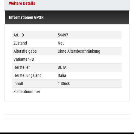
Weitere Details
Informationen GPSR
Technisches
Wert
Art.-ID
54497
Merkmal
Zustand
Neu
Altersfreigabe
Ohne Altersbeschränkung
Varianten-ID
Hersteller
BETA
Herstellungsland
Italia
Inhalt
1 Stück
Zolltarifnummer