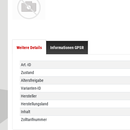
Weitere Details
Informationen GPSR
Technisches
Wert
Art.-ID
Merkmal
Zustand
Altersfreigabe
Varianten-ID
Hersteller
Herstellungsland
Inhalt
Zolltarifnummer