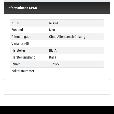
Informationen GPSR
Technisches
Wert
Art.-ID
57493
Merkmal
Zustand
Neu
Altersfreigabe
Ohne Altersbeschränkung
Varianten-ID
Hersteller
BETA
Herstellungsland
Italia
Inhalt
1 Stück
Zolltarifnummer