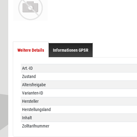
Weitere Details
Informationen GPSR
Technisches
Wert
Art.-ID
Merkmal
Zustand
Altersfreigabe
Varianten-ID
Hersteller
Herstellungsland
Inhalt
Zolltarifnummer