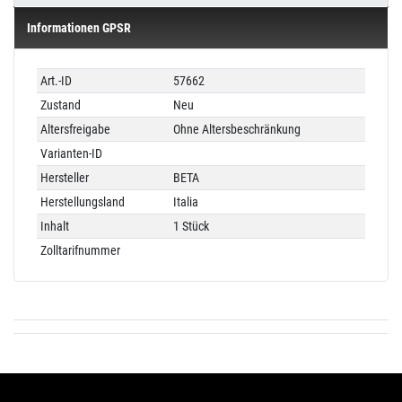
Informationen GPSR
Technisches
Wert
Art.-ID
57662
Merkmal
Zustand
Neu
Altersfreigabe
Ohne Altersbeschränkung
Varianten-ID
Hersteller
BETA
Herstellungsland
Italia
Inhalt
1 Stück
Zolltarifnummer