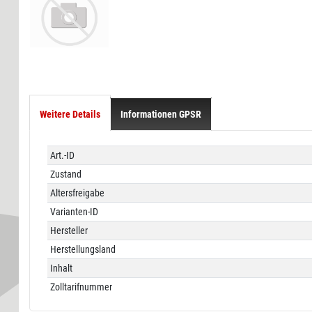
Weitere Details
Informationen GPSR
Technisches
Wert
Art.-ID
Merkmal
Zustand
Altersfreigabe
Varianten-ID
Hersteller
Herstellungsland
Inhalt
Zolltarifnummer