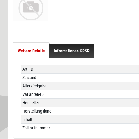
Weitere Details
Informationen GPSR
Technisches
Wert
Art.-ID
Merkmal
Zustand
Altersfreigabe
Varianten-ID
Hersteller
Herstellungsland
Inhalt
Zolltarifnummer