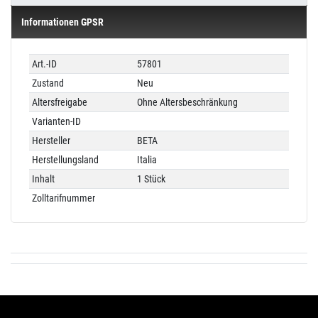
Informationen GPSR
Technisches
Wert
Art.-ID
57801
Merkmal
Zustand
Neu
Altersfreigabe
Ohne Altersbeschränkung
Varianten-ID
Hersteller
BETA
Herstellungsland
Italia
Inhalt
1 Stück
Zolltarifnummer