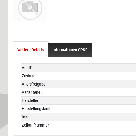
Weitere Details
Informationen GPSR
Technisches
Wert
Art.-ID
Merkmal
Zustand
Altersfreigabe
Varianten-ID
Hersteller
Herstellungsland
Inhalt
Zolltarifnummer