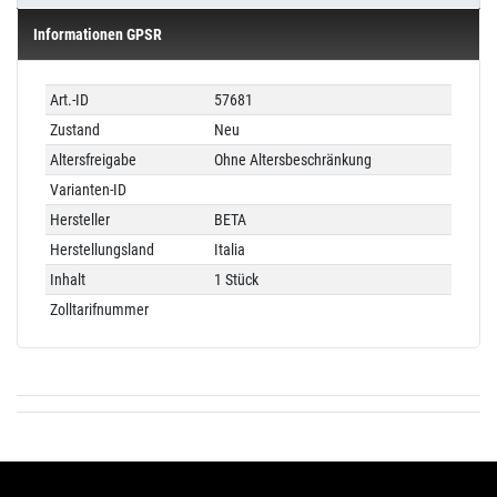
Informationen GPSR
Technisches
Wert
Art.-ID
57681
Merkmal
Zustand
Neu
Altersfreigabe
Ohne Altersbeschränkung
Varianten-ID
Hersteller
BETA
Herstellungsland
Italia
Inhalt
1 Stück
Zolltarifnummer