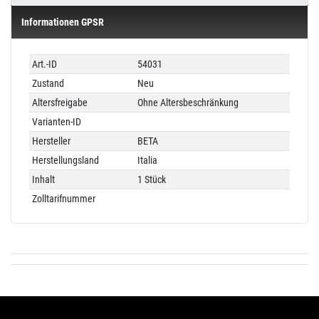
Informationen GPSR
Technisches
Wert
Art.-ID
54031
Merkmal
Zustand
Neu
Altersfreigabe
Ohne Altersbeschränkung
Varianten-ID
Hersteller
BETA
Herstellungsland
Italia
Inhalt
1 Stück
Zolltarifnummer