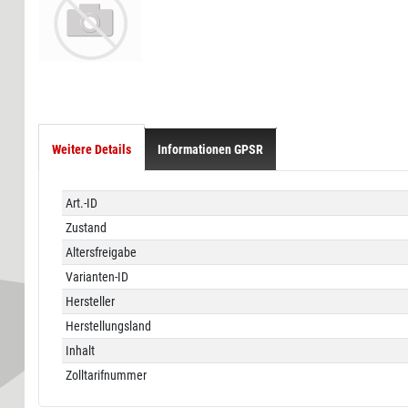
Weitere Details
Informationen GPSR
Technisches
Wert
Art.-ID
Merkmal
Zustand
Altersfreigabe
Varianten-ID
Hersteller
Herstellungsland
Inhalt
Zolltarifnummer