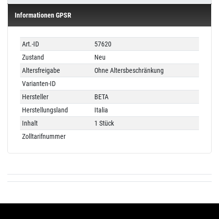
Informationen GPSR
Technisches
Wert
Art.-ID
57620
Merkmal
Zustand
Neu
Altersfreigabe
Ohne Altersbeschränkung
Varianten-ID
Hersteller
BETA
Herstellungsland
Italia
Inhalt
1 Stück
Zolltarifnummer