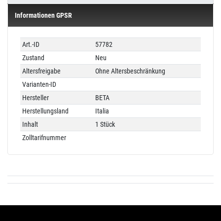
Informationen GPSR
Technisches
Wert
Art.-ID
57782
Merkmal
Zustand
Neu
Altersfreigabe
Ohne Altersbeschränkung
Varianten-ID
Hersteller
BETA
Herstellungsland
Italia
Inhalt
1 Stück
Zolltarifnummer