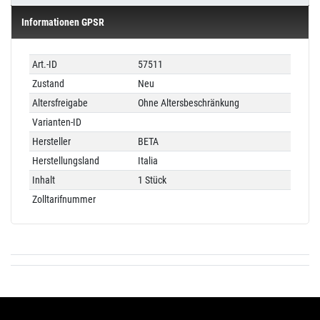
Informationen GPSR
Technisches
Wert
Art.-ID
57511
Merkmal
Zustand
Neu
Altersfreigabe
Ohne Altersbeschränkung
Varianten-ID
Hersteller
BETA
Herstellungsland
Italia
Inhalt
1 Stück
Zolltarifnummer