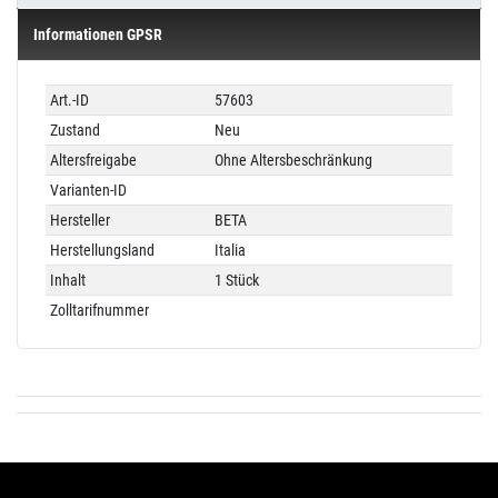
Informationen GPSR
Technisches
Wert
Art.-ID
57603
Merkmal
Zustand
Neu
Altersfreigabe
Ohne Altersbeschränkung
Varianten-ID
Hersteller
BETA
Herstellungsland
Italia
Inhalt
1 Stück
Zolltarifnummer