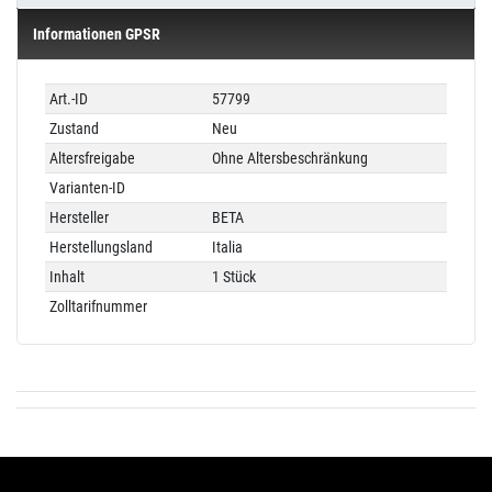
Informationen GPSR
Technisches
Wert
Art.-ID
57799
Merkmal
Zustand
Neu
Altersfreigabe
Ohne Altersbeschränkung
Varianten-ID
Hersteller
BETA
Herstellungsland
Italia
Inhalt
1 Stück
Zolltarifnummer