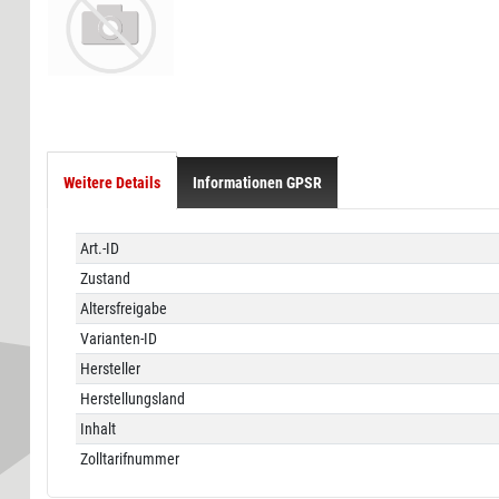
Weitere Details
Informationen GPSR
Technisches
Wert
Art.-ID
Merkmal
Zustand
Altersfreigabe
Varianten-ID
Hersteller
Herstellungsland
Inhalt
Zolltarifnummer