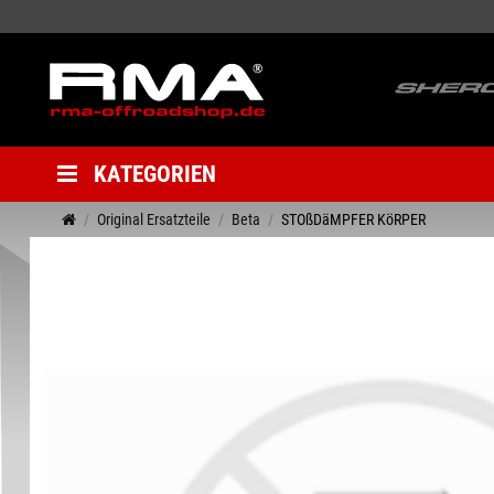
KATEGORIEN
Original Ersatzteile
Beta
STOßDäMPFER KöRPER