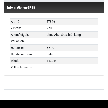
Informationen GPSR
Technisches
Wert
Art.-ID
57860
Merkmal
Zustand
Neu
Altersfreigabe
Ohne Altersbeschränkung
Varianten-ID
Hersteller
BETA
Herstellungsland
Italia
Inhalt
1 Stück
Zolltarifnummer