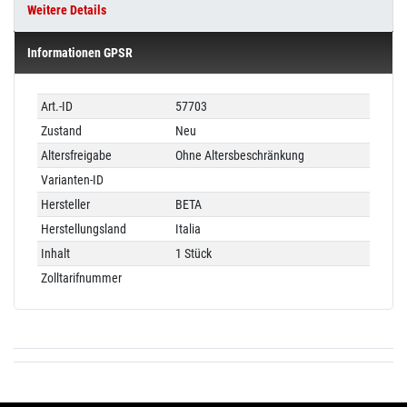
Weitere Details
Informationen GPSR
Technisches
Wert
Art.-ID
57703
Merkmal
Zustand
Neu
Altersfreigabe
Ohne Altersbeschränkung
Varianten-ID
Hersteller
BETA
Herstellungsland
Italia
Inhalt
1 Stück
Zolltarifnummer