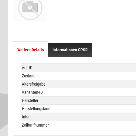
Weitere Details
Informationen GPSR
Technisches
Wert
Art.-ID
Merkmal
Zustand
Altersfreigabe
Varianten-ID
Hersteller
Herstellungsland
Inhalt
Zolltarifnummer