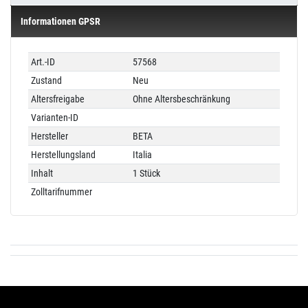
Informationen GPSR
Technisches
Wert
Art.-ID
57568
Merkmal
Zustand
Neu
Altersfreigabe
Ohne Altersbeschränkung
Varianten-ID
Hersteller
BETA
Herstellungsland
Italia
Inhalt
1 Stück
Zolltarifnummer